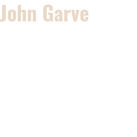
John Garve
Foto- und
Videografie
Impressum
Angaben gemäß § 5
TMG