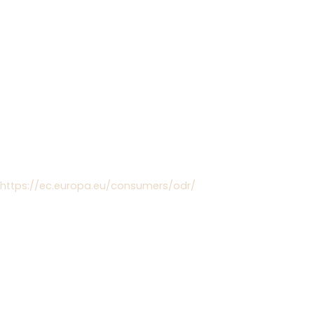
95 704 618 028
EU-
Streitschlichtung
Die Europäische Kommission stellt eine Plattform zur Online-
Streitbeilegung (OS) bereit:
https://ec.europa.eu/consumers/odr/
.
Unsere E-Mail-Adresse finden Sie oben im Impressum.
Verbraucher­streit­
beilegung/Universa