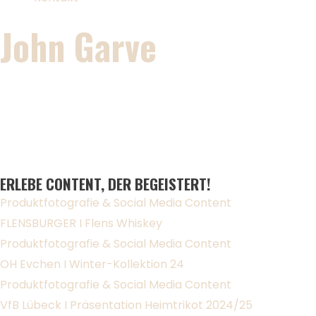
John Garve
Foto- und Videografie
Deine Vision, unsere Geschicht
Erlebe Content, der begeistert!
DEINE VISION, UNSERE GESCHICHTE
ERLEBE CONTENT, DER BEGEISTERT!
Produktfotografie & Social Media Content
FLENSBURGER I Flens Whiskey
Produktfotografie & Social Media Content
OH Evchen I Winter-Kollektion 24
Produktfotografie & Social Media Content
VfB Lübeck I Präsentation Heimtrikot 2024/25