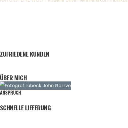
NATURSTEINE WOLF I Visuelle Unternehmenskommunikat
Professionelle Gewerbepräsentation
FRISEUR BRASSERIE | Werbeshoot nach Neueröffnung
Vorheriger Slide
Nächster Slide
Professionelle Fotografie & Vi
ZUFRIEDENE KUNDEN
Voriger
Nächster
ÜBER MICH
ANSPRUCH
AM NÄCHSTEN TAG
SCHNELLE LIEFERUNG
Erhalte bei Bedarf
schon am nächsten Tag