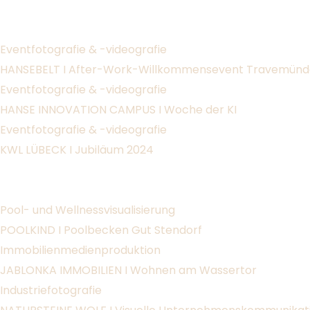
Vorheriger Slide
Nächster Slide
Eventfotografie & -videografie
HANSEBELT I After-Work-Willkommensevent Travemünd
Eventfotografie & -videografie
HANSE INNOVATION CAMPUS I Woche der KI
Eventfotografie & -videografie
KWL LÜBECK I Jubiläum 2024
Vorheriger Slide
Nächster Slide
Pool- und Wellnessvisualisierung
POOLKIND I Poolbecken Gut Stendorf
Immobilienmedienproduktion
JABLONKA IMMOBILIEN I Wohnen am Wassertor
Industriefotografie