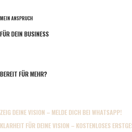
Deinen Content
MEIN ANSPRUCH
110 PROZENT
FÜR DEIN BUSINESS
erstklassige Qualität
durch Profi-Equipment
und Leidenschaft
BEREIT FÜR MEHR?
Du hast die Vision, wir die Umsetzung –
Erzähle Deine Geschichte mit einzigartigen Videos und Bi
stärken!
ZEIG DEINE VISION – MELDE DICH BEI WHATSAPP!
KLARHEIT FÜR DEINE VISION – KOSTENLOSES ERSTG