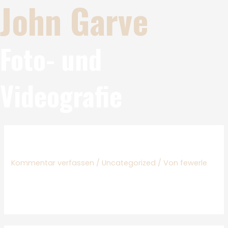
John Garve
Foto- und
Videografie
Hello world!
Kommentar verfassen
/
Uncategorized
/ Von
fewerle
Welcome to WordPress. This is your first post. Edit or
delete it, then start writing!