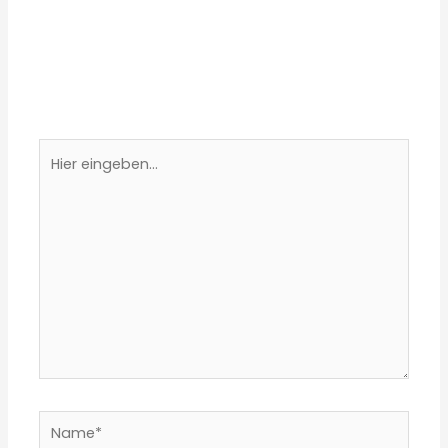
Kommentar verfassen
Deine E-Mail-Adresse wird nicht veröffentlicht.
Erforderliche Felder sind mit
*
markiert
Hier
eingeben…
Name*